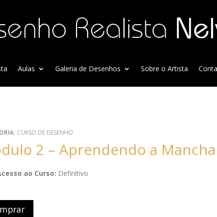
sta
Aulas
Galeria de Desenhos
Sobre o Artista
Conta
ORIA:
CURSO DE DESENHO
Módulo 2 – Aprendendo a Mancha
Acesso ao Curso:
Definitivo
mprar