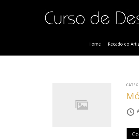
Home
Recado do Arti
CATEG
Co